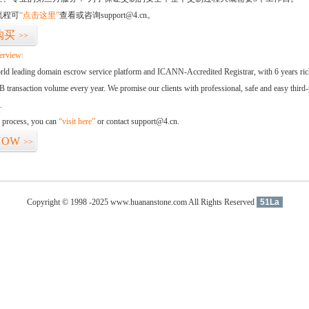
流程可
“点击这里”
查看或咨询support@4.cn。
购买
>>
erview:
orld leading domain escrow service platform and ICANN-Accredited Registrar, with 6 years ri
 transaction volume every year. We promise our clients with professional, safe and easy third-
.
d process, you can
“visit here”
or contact support@4.cn.
NOW
>>
Copyright © 1998 -2025 www.huananstone.com All Rights Reserved
51La