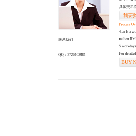
具体交易
我要
Process Ov
4.cn is a w
million RMB
联系我们
5 workdays
For detaile
QQ：2726103981
BUY 