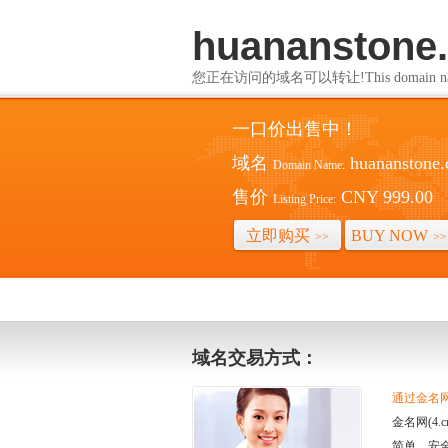
huananstone
您正在访问的域名可以转让!This domain name i
一口价出售中！
域名
huananstone
Domain Name:
售价
CNY 999.00
Listing Price:
立即购买
BUY NOW
>>
>>
域名交易方式：
通过金名网(
金名网(4
简单、安